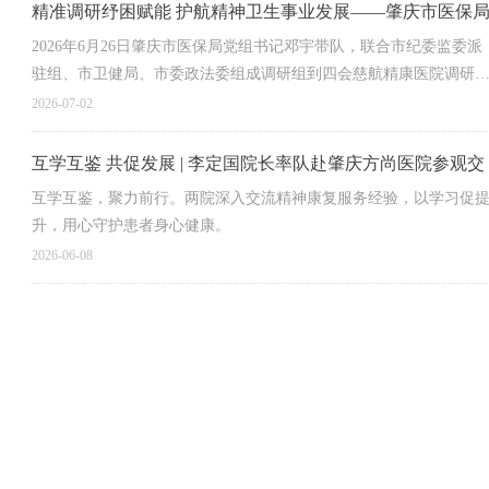
精准调研纾困赋能 护航精神卫生事业发展——肇庆市医保
调研组赴四会慈航精康医院开展专题调研
2026年6月26日肇庆市医保局党组书记邓宇带队，联合市纪委监委派
驻组、市卫健局、市委政法委组成调研组到四会慈航精康医院调研
访。
2026-07-02
互学互鉴 共促发展 | 李定国院长率队赴肇庆方尚医院参观交
流
互学互鉴，聚力前行。两院深入交流精神康复服务经验，以学习促
升，用心守护患者身心健康。
2026-06-08