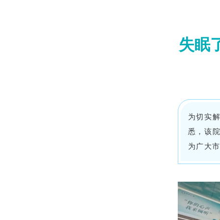
失眠
为切实
悉，该院
为广大