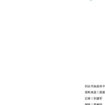
四会市融媒体中
资料来源丨慈
记者丨刘建军
编辑丨曾敏怡