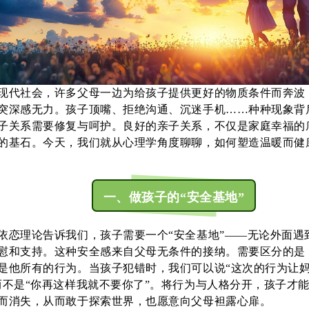
现代社会，许多父母一边为给孩子提供更好的物质条件而奔波
突深感无力。孩子顶嘴、拒绝沟通、沉迷手机……种种现象背
子关系需要修复与呵护。良好的亲子关系，不仅是家庭幸福的
的基石。今天，我们就从心理学角度聊聊，如何塑造温暖而健
一、做孩子的“安全基地”
依恋理论告诉我们，孩子需要一个“安全基地”——无论外面遇
慰和支持。这种安全感来自父母无条件的接纳。需要区分的是
是他所有的行为。当孩子犯错时，我们可以说“这次的行为让
而不是“你再这样我就不要你了”。将行为与人格分开，孩子才
而消失，从而敢于探索世界，也愿意向父母袒露心扉。